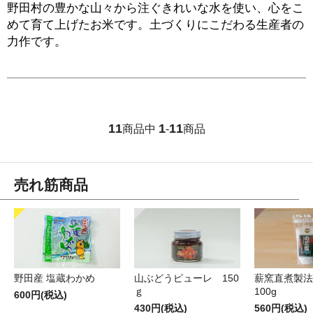
野田村の豊かな山々から注ぐきれいな水を使い、心をこ
めて育て上げたお米です。土づくりにこだわる生産者の
力作です。
11
1
11
商品中
-
商品
売れ筋商品
薪窯直煮製法
野田産 塩蔵わかめ
山ぶどうピューレ 150
100g
ｇ
600円(税込)
560円(税込)
430円(税込)