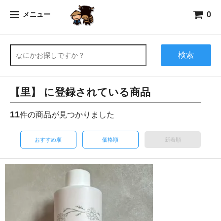
0
メニュー
検索
【里】 に登録されている商品
11
件の商品が見つかりました
おすすめ順
価格順
新着順