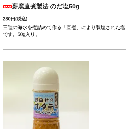
薪窯直煮製法 のだ塩50g
280円(税込)
三陸の海水を煮詰めて作る「直煮」により製塩された塩
です。50g入り。