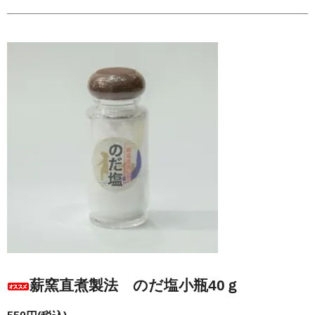
薪窯直煮製法 のだ塩小瓶40ｇ