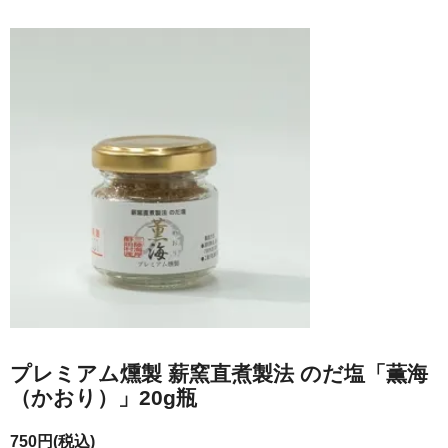
プレミアム燻製 薪窯直煮製法 のだ塩「薫海
（かおり）」20g瓶
750円(税込)