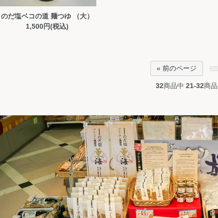
のだ塩ベコの道 麺つゆ （大）
1,500円(税込)
« 前のページ
32
商品中
21-32
商品