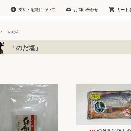
支払・配送について
お問い合わせ
カート
>
「のだ塩」
「のだ塩」
のだ塩さばめしの