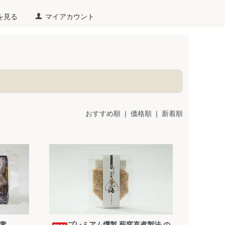
を見る
マイアカウント
おすすめ順
| 価格順 |
新着順
素
プレミアム燻製 薪窯直煮製法 の