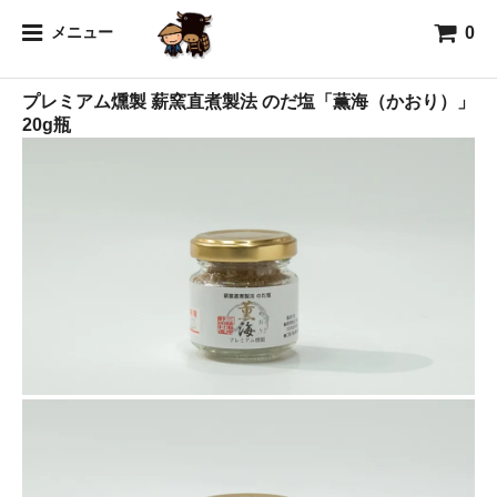
0
海
メニュー
プレミアム燻製 薪窯直煮製法 のだ塩「薫海（かおり）」
20g瓶