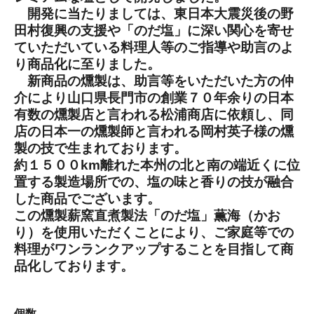
開発に当たりましては、東日本大震災後の野
田村復興の支援や「のだ塩」に深い関心を寄せ
ていただいている料理人等のご指導や助言のよ
り商品化に至りました。
新商品の燻製は、助言等をいただいた方の仲
介により山口県長門市の創業７０年余りの日本
有数の燻製店と言われる松浦商店に依頼し、同
店の日本一の燻製師と言われる岡村英子様の燻
製の技で生まれております。
約１５００km離れた本州の北と南の端近くに位
置する製造場所での、塩の味と香りの技が融合
した商品でございます。
この燻製薪窯直煮製法「のだ塩」薫海（かお
り）を使用いただくことにより、ご家庭等での
料理がワンランクアップすることを目指して商
品化しております。
個数