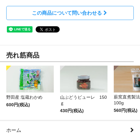
この商品について問い合わせる
売れ筋商品
薪窯直煮製法
野田産 塩蔵わかめ
山ぶどうピューレ 150
100g
ｇ
600円(税込)
560円(税込)
430円(税込)
ホーム