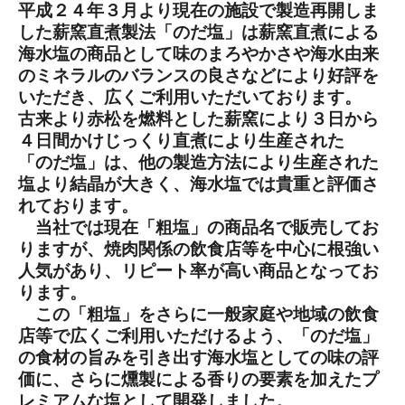
平成２４年３月より現在の施設で製造再開しま
した薪窯直煮製法「のだ塩」は薪窯直煮による
海水塩の商品として味のまろやかさや海水由来
のミネラルのバランスの良さなどにより好評を
いただき、広くご利用いただいております。
古来より赤松を燃料とした薪窯により３日から
４日間かけじっくり直煮により生産された
「のだ塩」は、他の製造方法により生産された
塩より結晶が大きく、海水塩では貴重と評価さ
れております。
当社では現在「粗塩」の商品名で販売してお
りますが、焼肉関係の飲食店等を中心に根強い
人気があり、リピート率が高い商品となってお
ります。
この「粗塩」をさらに一般家庭や地域の飲食
店等で広くご利用いただけるよう、「のだ塩」
の食材の旨みを引き出す海水塩としての味の評
価に、さらに燻製による香りの要素を加えたプ
レミアムな塩として開発しました。