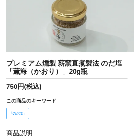
プレミアム燻製 薪窯直煮製法 のだ塩
「薫海（かおり）」20g瓶
750円(税込)
この商品のキーワード
「のだ塩」
商品説明