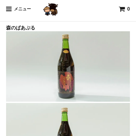
0
山
メニュー
森のぱあぷる