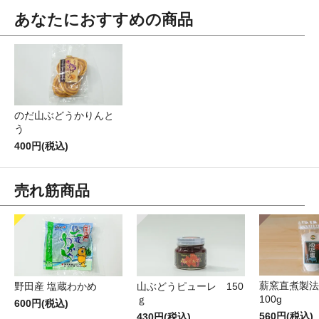
あなたにおすすめの商品
のだ山ぶどうかりんと
う
400円(税込)
売れ筋商品
薪窯直煮製法
野田産 塩蔵わかめ
山ぶどうピューレ 150
100g
ｇ
600円(税込)
560円(税込)
430円(税込)