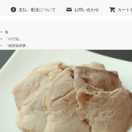
支払・配送について
お問い合わせ
カート
>
海
>
「のだ塩」
>
「南部福来豚」