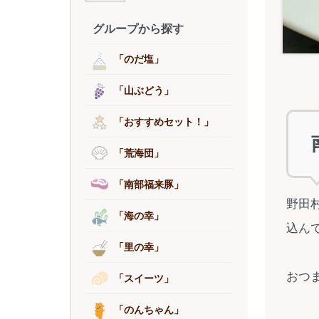
グループから探す
「のだ塩」
「山ぶどう」
「おすすめセット！」
「荒海団」
「南部福来豚」
野田
「海の幸」
込ん
「里の幸」
おつ
「スイーツ」
「のんちゃん」