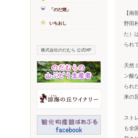
「のだ焼」
【南
野田
いちおし
た）
られ
株式会社のだむら 公式HP
天然
ン酸
られ
来の
スト
も全