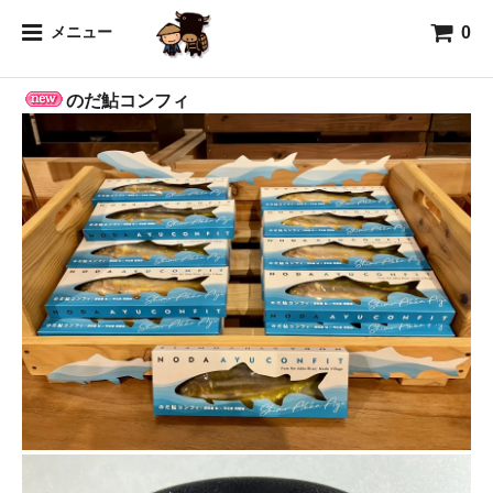
0
海
メニュー
のだ鮎コンフィ