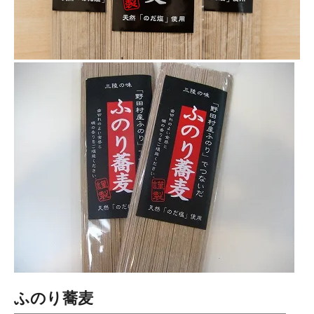
ふのり蕎麦