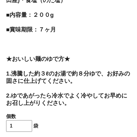
田産)・食塩（のだ塩）
■内容量：２００g
■賞味期限：７ヶ月
★おいしい麺のゆで方★
1.沸騰した約３ℓのお湯で約８分ゆで、お好みの
固さに仕上げてください。
2.ゆであがったら冷水でよく冷やしてお早めに
お召し上がりください。
個数
袋