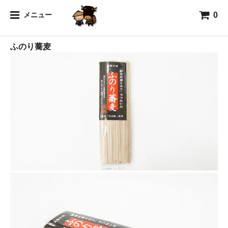
0
海
メニュー
ふのり蕎麦