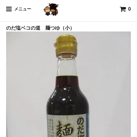
0
海
メニュー
のだ塩ベコの道 麺つゆ（小）