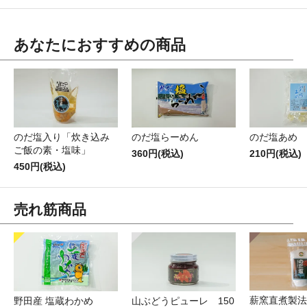
あなたにおすすめの商品
のだ塩入り「炊き込み
のだ塩らーめん
のだ塩あめ
ご飯の素・塩味」
360円(税込)
210円(税込)
450円(税込)
売れ筋商品
薪窯直煮製法
野田産 塩蔵わかめ
山ぶどうピューレ 150