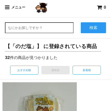
0
メニュー
検索
【「のだ塩」】 に登録されている商品
32
件の商品が見つかりました
おすすめ順
価格順
新着順