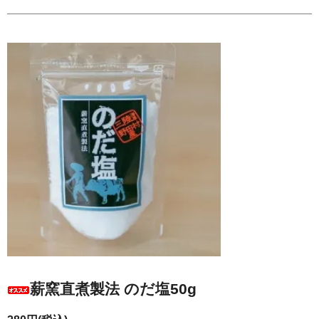
薪窯直煮製法 のだ塩50g