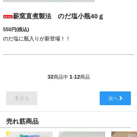
薪窯直煮製法 のだ塩小瓶40ｇ
550円(税込)
のだ塩に瓶入りが新登場！！
32
1
12
商品中
-
商品
戻る
次へ
売れ筋商品