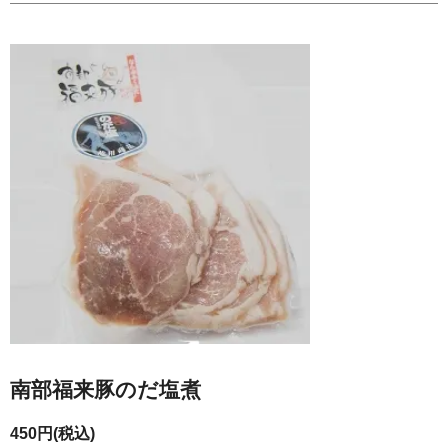
南部福来豚のだ塩煮
450円(税込)